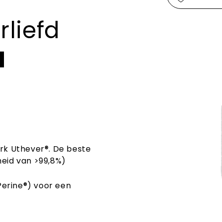
liefd
N
k Uthever®. De beste
heid van >99,8%)
Perine®) voor een