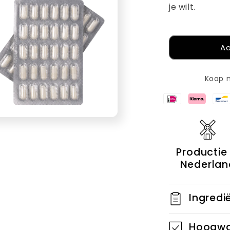
je wilt.
Aa
Koop n
Productie 
Nederland
Ingredi
Hoogwa