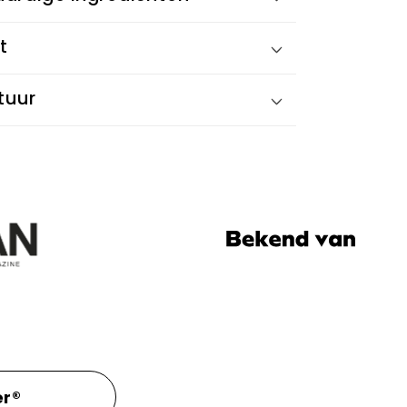
t
tuur
er®