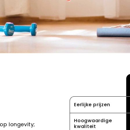
e
Eerlijke prijzen
Hoogwaardige
 op longevity;
kwaliteit