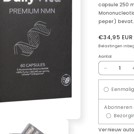
capsule 250 
Mononucleotid
peper) bevat.
Normale
€34,95 EUR
prijs
Belastingen inbe
Aantal
Aantal
verlagen
voor
Eenmali
NMN
Capsules
60x250mg
Abonneren 
Bezorgi
Vernieuw auto