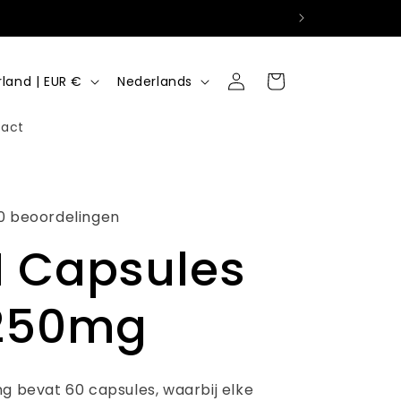
T
Inloggen
Winkelwagen
Nederland | EUR €
Nederlands
a
act
a
l
10 beoordelingen
 Capsules
250mg
ng bevat 60 capsules, waarbij elke