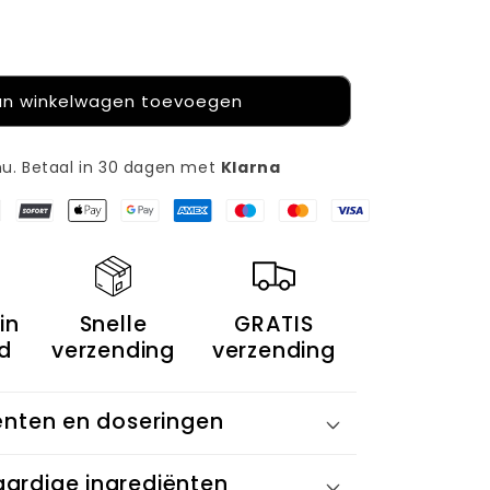
n winkelwagen toevoegen
u. Betaal in 30 dagen met
Klarna
in
Snelle
GRATIS
​
verzending
verzending
ënten en doseringen
ardige ingrediënten