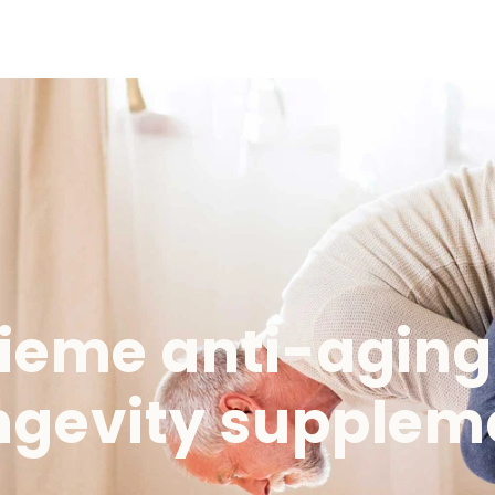
tieme anti-aging
ngevity supplem