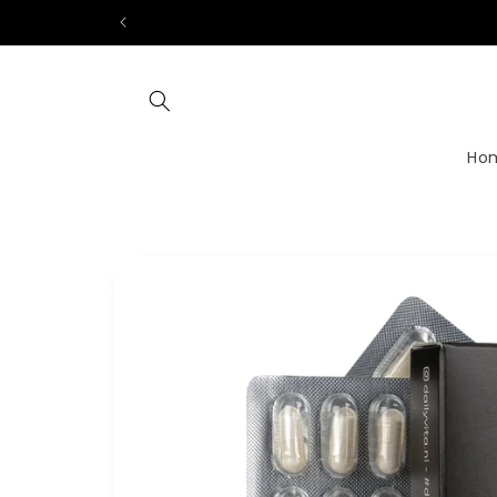
Meteen
naar de
content
Ho
Ga direct naar
productinformatie