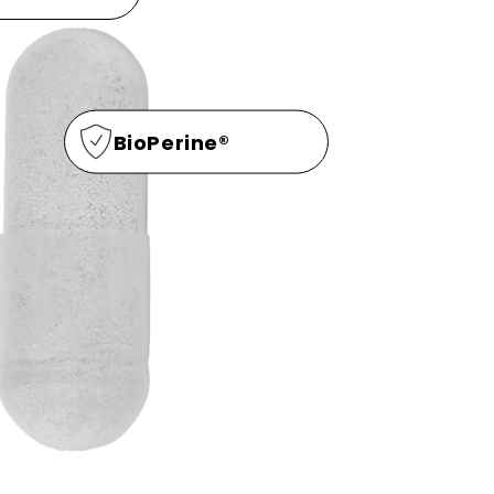
BioPerine®