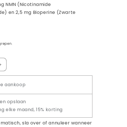
mg NMN (Nicotinamide
e) en 2,5 mg Bioperine (Zwarte
grepen.
Aantal
verhogen
voor
ge aankoop
NMN
Capsules
60x250mg
en opslaan
ng elke maand, 15% korting
matisch, sla over of annuleer wanneer