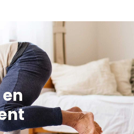
 en
ent