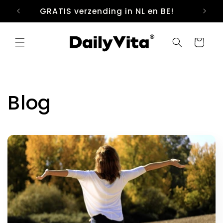
Meteen
naar de
GRATIS verzending in NL en BE!
Voor
content
Winkelwage
Blog